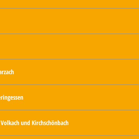
 Gemeidehaus
im
den"
arzach
 Sportheim
eringessen
9:00 Uhr - FW-Iphofen, Heringessen
, Volkach und Kirchschönbach
 Gasthaus Schwarzer Adler 10:30 - 13 Uhr - Wahlstand, Oberen Markt Volkach 18: