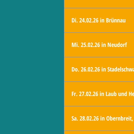
18:30 Uhr - FBG in Neuses am Sand,
Di. 24.02.26 in Brünnau
18:30 Uhr - FBG in Brünnau, Sporthe
Mi. 25.02.26 in Neudorf
18:30 Uhr - FBG in Neudorf, "drei Lin
Do. 26.02.26 in Stadelschw
18:30 Uhr - FBG in Stadelschwarzach,
Fr. 27.02.26 in Laub und H
18:30 Uhr - FBG in Laub, Sportheim 1
Sa. 28.02.26 in Obernbreit
6:30 Uhr - Obernbreit, Wahlstand vor