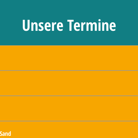
Unsere Termine
Iphofen
EDEKA Schliermann
heim in der Dorfmühle bei Helmut Schleyer
 Sand