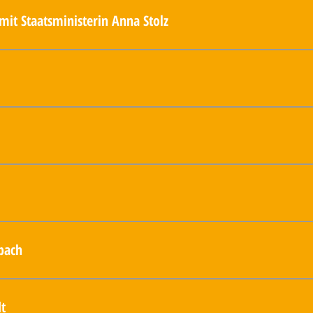
 mit Staatsministerin Anna Stolz
ettelbach
versammlung Bürgersaal Rathaus
nhaus
hule
bach
portheim
dt