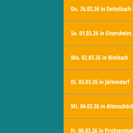
weißen Rössel"
Do. 26.02.26 in Dettelbach
ab 18:00 Uhr - Historisches Rathaus D
So. 01.03.26 in Einersheim
18:00 Uhr - Markt Einersheim, Wahl
Mo. 02.03.26 in Bimbach
18:30 Uhr - FBG in Bimbach, Schütze
Di. 03.03.26 in Järkendorf
18:30 Uhr - FBG in Järkendorf, Alte Sc
Mi. 04.03.26 in Altenschön
18:30 Uhr - FBG in Altenschönbach, S
Fr. 06.03.26 in Prichsensta